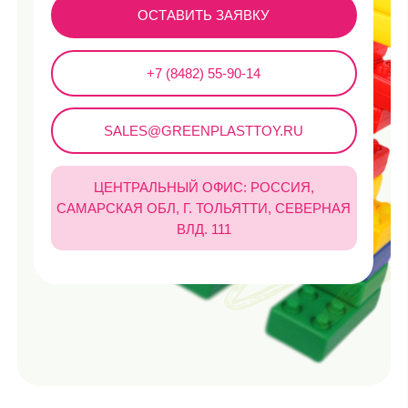
Каталог
Все разделы
Для мальчиков
Для девочек
Новинки
Хиты продаж
Распродажа
Покупателям
Доставка и оплата
Безопасность
Сертификаты
Контакты
FAQ
О компании
Наша миссия
Преимущества
Этапы сертификации
Блог
Партнерам
Документы
Политика конфиденциальности и обработки персональных
данных