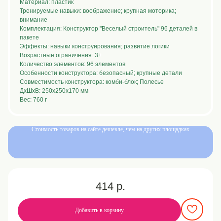
Материал: пластик
Тренируемые навыки: воображение; крупная моторика;
внимание
Комплектация: Конструктор "Веселый строитель" 96 деталей в
пакете
Эффекты: навыки конструирования; развитие логики
Возрастные ограничения: 3+
Количество элементов: 96 элементов
Особенности конструктора: безопасный; крупные детали
Совместимость конструктора: комби-блок; Полесье
ДxШxВ: 250x250x170 мм
Вес: 760 г
Стоимость товаров на сайте дешевле, чем на других площадках
Нужна помощь
с выбором или
оформление заказа?
Мы будем рады ответить на любые ваши
вопросы и обсудить вариант сотрудничества.
Заполните форму, указав цель обращения, и мы
414
р.
свяжемся с вами в течение 1 рабочего дня
Добавить в корзину