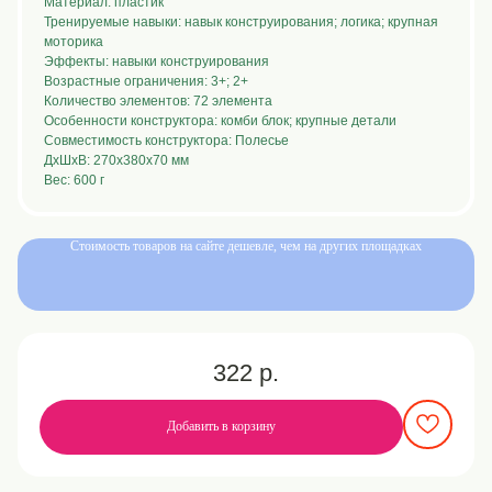
Материал: пластик
Тренируемые навыки: навык конструирования; логика; крупная
моторика
Эффекты: навыки конструирования
Возрастные ограничения: 3+; 2+
Количество элементов: 72 элемента
Особенности конструктора: комби блок; крупные детали
Совместимость конструктора: Полесье
ДxШxВ: 270x380x70 мм
Вес: 600 г
Стоимость товаров на сайте дешевле, чем на других площадках
Нужна помощь
с выбором или
оформление заказа?
Мы будем рады ответить на любые ваши
вопросы и обсудить вариант сотрудничества.
322
р.
Заполните форму, указав цель обращения, и мы
свяжемся с вами в течение 1 рабочего дня
Добавить в корзину
ОСТАВИТЬ ЗАЯВКУ