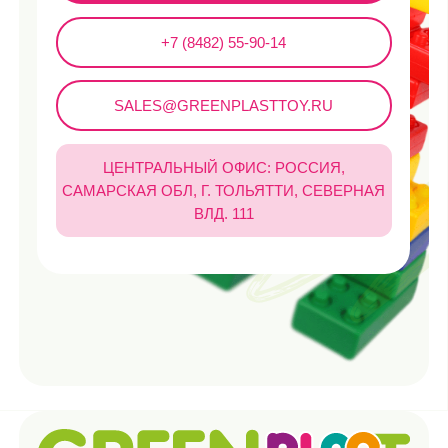
Каталог
Все разделы
Для мальчиков
Для девочек
Новинки
Хиты продаж
Распродажа
Покупателям
Доставка и оплата
Безопасность
Сертификаты
Контакты
FAQ
О компании
Наша миссия
Преимущества
Этапы сертификации
Блог
Партнерам
Документы
Политика конфиденциальности и обработки персональных
данных
Политика использования cookie-файлов
ПРАВИЛА розничной купли-продажи дистанционным способом