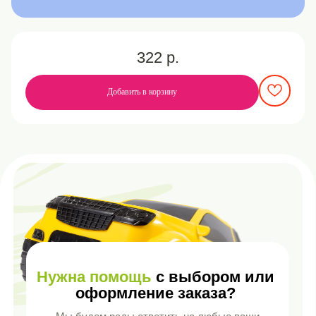
Нужна помощь
с выбором или
оформление заказа?
322
р.
Мы будем рады ответить на любые ваши
вопросы и обсудить вариант сотрудничества.
Добавить в корзину
Заполните форму, указав цель обращения, и мы
свяжемся с вами в течение 1 рабочего дня
ОСТАВИТЬ ЗАЯВКУ
+7 (8482) 55-90-14
SALES@GREENPLASTTOY.RU
ЦЕНТРАЛЬНЫЙ ОФИС: РОССИЯ,
САМАРСКАЯ ОБЛ, Г. ТОЛЬЯТТИ, СЕВЕРНАЯ
ВЛД. 111