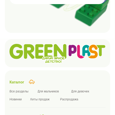
О компании
Наша миссия
Преимущества
Этапы сертификации
Блог
Партнерам
Документы
Политика конфиденциальности и обработки персональных
данных
Политика использования cookie-файлов
ПРАВИЛА розничной купли-продажи дистанционным способом
Согласие на обработку персональных данных
Согласие на получение рекламы
ПУБЛИЧНАЯ ОФЕРТА
Подписаться на новости компании
Я принимаю условия
публичной оферты
и
политики