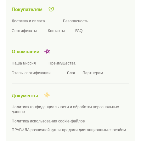
Я принимаю условия
публичной оферты
и
политики
конфиденциальности
подписаться
Телефон:
+7 (8482) 55-90-14
Почта:
SALES@GREENPLASTTOY.RU
Соц сети:
TELEGRAM
ГРУППА VK
Адрес:
РОССИЯ, САМАРСКАЯ ОБЛ, Г.
ТОЛЬЯТТИ, СЕВЕРНАЯ ВЛД. 111