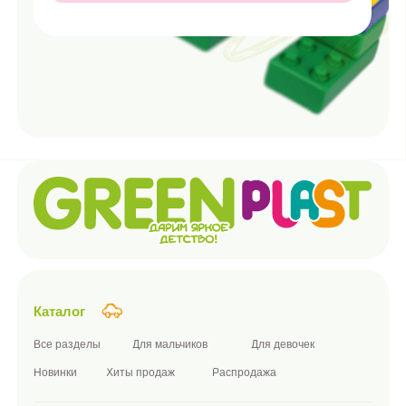
О компании
Наша миссия
Преимущества
Этапы сертификации
Блог
Партнерам
Документы
Политика конфиденциальности и обработки персональных
данных
Политика использования cookie-файлов
ПРАВИЛА розничной купли-продажи дистанционным способом
Согласие на обработку персональных данных
Согласие на получение рекламы
ПУБЛИЧНАЯ ОФЕРТА
Подписаться на новости компании