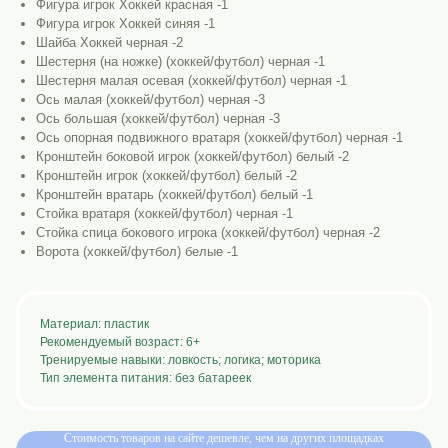
Фигура игрок Хоккей красная -1
Фигура игрок Хоккей синяя -1
Шайба Хоккей черная -2
Шестерня (на ножке) (хоккей/футбол) черная -1
Шестерня малая осевая (хоккей/футбол) черная -1
Ось малая (хоккей/футбол) черная -3
Ось большая (хоккей/футбол) черная -3
Ось опорная подвижного вратаря (хоккей/футбол) черная -1
Кронштейн боковой игрок (хоккей/футбол) белый -2
Кронштейн игрок (хоккей/футбол) белый -2
Кронштейн вратарь (хоккей/футбол) белый -1
Стойка вратаря (хоккей/футбол) черная -1
Стойка спица бокового игрока (хоккей/футбол) черная -2
Ворота (хоккей/футбол) белые -1
Материал: пластик
Рекомендуемый возраст: 6+
Тренируемые навыки: ловкость; логика; моторика
Тип элемента питания: без батареек
Стоимость товаров на сайте дешевле, чем на других площадках