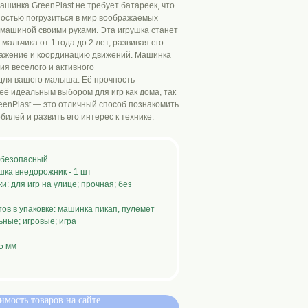
ашинка GreenPlast не требует батареек, что
ностью погрузиться в мир воображаемых
 машиной своими руками. Эта игрушка станет
альчика от 1 года до 2 лет, развивая его
ражение и координацию движений. Машинка
ия веселого и активного
ля вашего малыша. Её прочность
её идеальным выбором для игр как дома, так
eenPlast — это отличный способ познакомить
билей и развить его интерес к технике.
 безопасный
шка внедорожник - 1 шт
: для игр на улице; прочная; без
ов в упаковке: машинка пикап, пулемет
ные; игровые; игра
5 мм
имость товаров на сайте