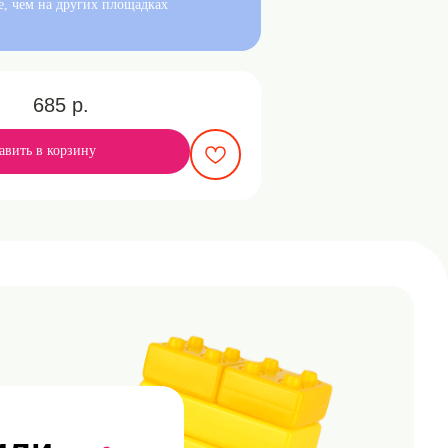
е, чем на других площадках
685
р.
авить в корзину
 цель