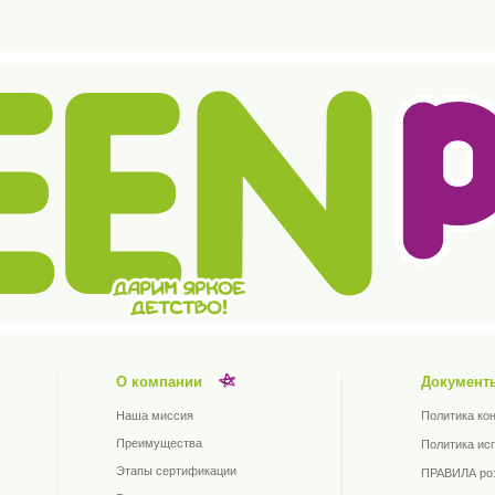
О компании
Документы
Наша миссия
Политика конфиденциальности и 
Преимущества
Политика использования cookie-
Этапы сертификации
ПРАВИЛА розничной купли-прода
Блог
ПУБЛИЧНАЯ ОФЕРТА
Партнерам
Согласие на обработку персонал
Согласие на получение рекламы
Телефон
+7 (8482) 55-
Соц сет
TELEGRAM
ГРУППА VK