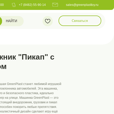
482) 55-90-14
sales@greenplasttoy.ru
Связаться
ник "Пикап" с
ом
шая GreenPlast станет любимой игрушкой
поклонника автомобилей. Эта машинка,
о и безопасного пластика, идеально
игр на улице. Машинка GreenPlast — это
астоящий внедорожник, грузовик и пикап
способен покорить любые препятствия.
реалистичный дизайн сделают игру ещё