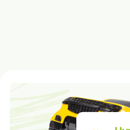
Нужн
Мы будем рады ответить на лю
об