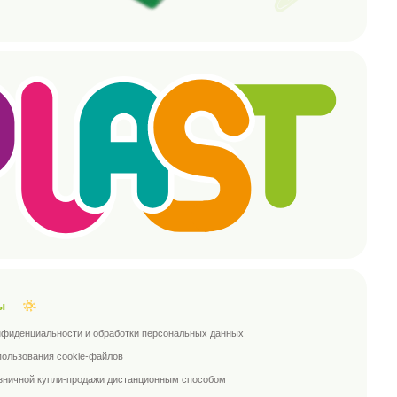
обработки персональных данных
файлов
жи дистанционным способом
ьных данных
:
Почта:
90-14
SALES@GREENPLASTTOY.RU
и:
Адрес:
РОССИЯ, САМАРСКАЯ
ОБЛ, Г. ТОЛЬЯТТИ,