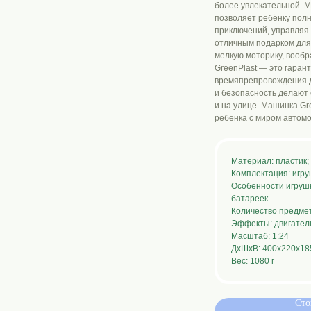
более увлекательной. М
позволяет ребёнку пол
приключений, управляя
отличным подарком для м
мелкую моторику, вооб
GreenPlast — это гарант
времяпрепровождения д
и безопасность делают 
и на улице. Машинка Gr
ребенка с миром автомо
Материал: пластик;
Комплектация: игру
Особенности игрушки
батареек
Количество предмет
Эффекты: двигатель
Масштаб: 1:24
ДxШxВ: 400x220x18
Вес: 1080 г
Сто