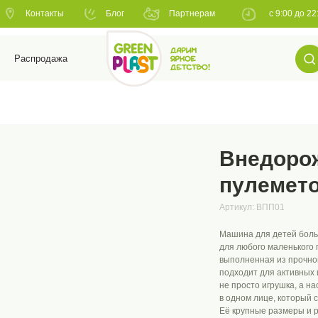
нтакты
Блог
Партнерам
с 9:00 до 22:00
+7 (8
НАЙТИ
родажа
Внедорож
пулемет
Артикул:
ВПП01
Машина для детей боль
для любого маленького 
выполненная из прочног
подходит для активных 
не просто игрушка, а н
в одном лице, который 
Её крупные размеры и 